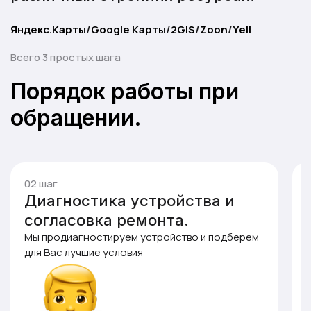
Яндекс.Карты
/
Google Карты
/
2GIS
/
Zoon
/
Yell
Всего 3 простых шага
Порядок работы при
обращении.
03 шаг
Приступаем к работе и
выдаем устройство.
После того, как вы приняли решение, мы
приступаем к работе и производим ремонт