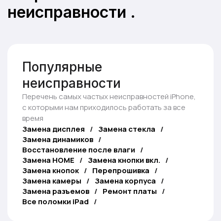
неисправности .
Популярные
неисправности
Перечень самых частых неисправностей iPhone,
с которыми нам приходилось работать за все
время
Замена дисплея
/
Замена стекла
/
Замена динамиков
/
Восстановление после влаги
/
Замена HOME
/
Замена кнопки вкл.
/
Замена кнопок
/
Перепрошивка
/
Замена камеры
/
Замена корпуса
/
Замена разъемов
/
Ремонт платы
/
Все поломки iPad
/